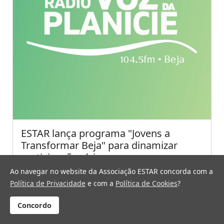
ESTAR lança programa "Jovens a
Transformar Beja" para dinamizar
participação cívica
Ao navegar no website da Associação ESTAR concorda com a
A Associação ESTAR acaba de lançar o
Política de Privacidade
e com a
Política de Cookies
?
programa "Jovens a Transformar Beja", uma
iniciativa inovadora que visa envolver, capacitar
Concordo
e apoiar jovens do concelho de Beja no
desenvolvimento de projetos com impacto