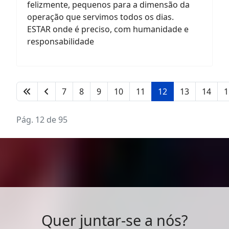
felizmente, pequenos para a dimensão da
operação que servimos todos os dias.
ESTAR onde é preciso, com humanidade e
responsabilidade
7
8
9
10
11
12
13
14
1
Pág. 12 de 95
Quer juntar-se a nós?